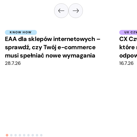
KNOW HOW
UX CZ
EAA dla sklepów internetowych –
CX Cz
sprawdź, czy Twój e-commerce
które 
musi spełniać nowe wymagania
odpow
28.7.26
16.7.26