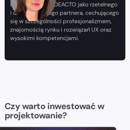
Polecamy firmę IDEACTO jako rzetelnego
i doświadczonego partnera, cechującego
się w szczególności profesjonalizmem,
znajomością rynku i rozwiązań UX oraz
wysokimi kompetencjami.
Czy warto inwestować w
projektowanie?