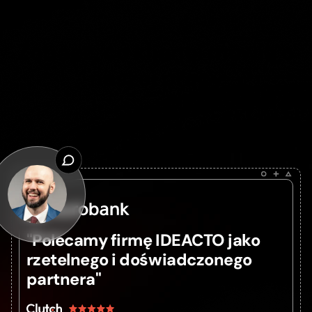
Zobacz, co klienci mówią o
naszej pracy
"Polecamy firmę IDEACTO jako
rzetelnego i doświadczonego
partnera"