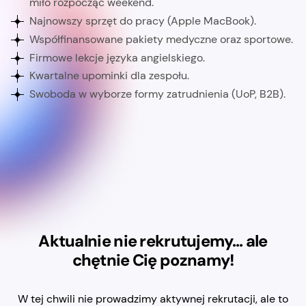
miło rozpocząć weekend.
Najnowszy sprzęt do pracy (Apple MacBook).
Współfinansowane pakiety medyczne oraz sportowe.
Firmowe lekcje języka angielskiego.
Kwartalne upominki dla zespołu.
Swoboda w wyborze formy zatrudnienia (UoP, B2B).
Aktualnie nie rekrutujemy... ale
chętnie Cię poznamy!
W tej chwili nie prowadzimy aktywnej rekrutacji, ale to