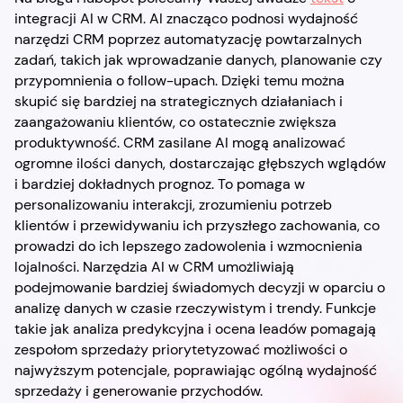
integracji AI w CRM. AI znacząco podnosi wydajność
narzędzi CRM poprzez automatyzację powtarzalnych
zadań, takich jak wprowadzanie danych, planowanie czy
przypomnienia o follow-upach. Dzięki temu można
skupić się bardziej na strategicznych działaniach i
zaangażowaniu klientów, co ostatecznie zwiększa
produktywność. CRM zasilane AI mogą analizować
ogromne ilości danych, dostarczając głębszych wglądów
i bardziej dokładnych prognoz. To pomaga w
personalizowaniu interakcji, zrozumieniu potrzeb
klientów i przewidywaniu ich przyszłego zachowania, co
prowadzi do ich lepszego zadowolenia i wzmocnienia
lojalności. Narzędzia AI w CRM umożliwiają
podejmowanie bardziej świadomych decyzji w oparciu o
analizę danych w czasie rzeczywistym i trendy. Funkcje
takie jak analiza predykcyjna i ocena leadów pomagają
zespołom sprzedaży priorytetyzować możliwości o
najwyższym potencjale, poprawiając ogólną wydajność
sprzedaży i generowanie przychodów.