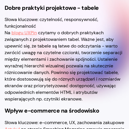
Dobre praktyki projektowe - tabele
Słowa kluczowe: czytelność, responsywność,
funkcjonalność
Na
blogu UXPin
czytamy o dobrych praktykach
związanych z projektowaniem tabel. Ważne jest, aby
upewnić się, że tabele są łatwe do odczytania - warto
zwrócić uwagę na czytelne czcionki, tworzenie separacji
między elementami i zachowanie spójności. Ustalenie
wyraźnej hierarchii wizualnej pozwala na skutecznie
różnicowanie danych. Powinno się projektować tabele,
które dostosowują się do różnych urządzeń i rozmiarów
ekranów oraz priorytetyzować dostępność, używając
odpowiednich elementów HTML i atrybutów
wspierających np. czytniki ekranowe.
Wpływ e-commerce na środowisko
Słowa kluczowe: e-commerce, UX, zachowania zakupowe