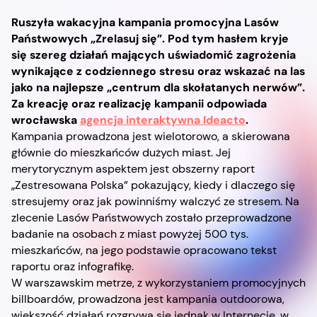
Ruszyła wakacyjna kampania promocyjna Lasów
Państwowych „Zrelasuj się”. Pod tym hasłem kryje
się szereg działań mających uświadomić zagrożenia
wynikające z codziennego stresu oraz wskazać na las
jako na najlepsze „centrum dla skołatanych nerwów”.
Za kreację oraz realizację kampanii odpowiada
wrocławska
agencja interaktywna Ideacto
.
Kampania prowadzona jest wielotorowo, a skierowana
głównie do mieszkańców dużych miast. Jej
merytorycznym aspektem jest obszerny raport
„Zestresowana Polska” pokazujący, kiedy i dlaczego się
stresujemy oraz jak powinniśmy walczyć ze stresem. Na
zlecenie Lasów Państwowych zostało przeprowadzone
badanie na osobach z miast powyżej 500 tys.
mieszkańców, na jego podstawie opracowano tekst
raportu oraz infografikę.
W warszawskim metrze, z wykorzystaniem promocyjnych
billboardów, prowadzona jest kampania outdoorowa,
większość działań rozgrywa się jednak w Internecie, w