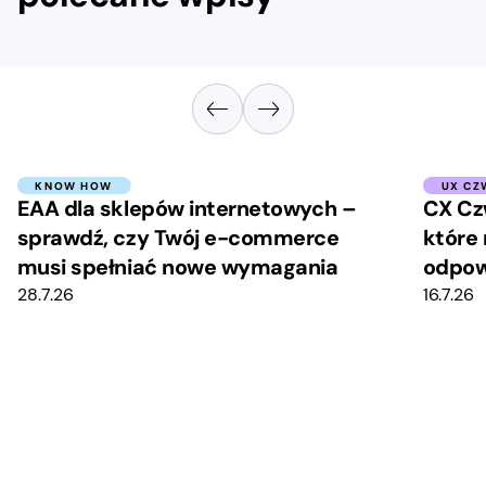
KNOW HOW
UX CZ
EAA dla sklepów internetowych –
CX Cz
sprawdź, czy Twój e-commerce
które 
musi spełniać nowe wymagania
odpow
28.7.26
16.7.26