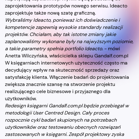
zaprojektowania prototypów nowego serwisu. Ideacto
zaprojektuje także nową szatę graficzną.
Wybraliśmy Ideacto, ponieważ ich doświadczenie i
kompetencje zapewnią wysokie standardy realizacji
projektów. Chciałam, aby tak istotne zmiany jakie
zaplanowaliśmy wykonane były na najwyższym poziomie,
a takie parametry spełnia portfolio Ideacto
. - mówi
Anetta Wilczyńska, właścicielka sklepu Gandalf.com.pl
W księgarniach internetowych użyteczność często ma
decydujący wpływ na skuteczność sprzedaży oraz
satysfakcję klienta. Włączenie badań do projektowania
zwiększa znacznie szansę na stworzenie projektu
realizującego cele biznesowe i przyjaznego dla
użytkowników.
Redesign księgarni Gandalf.com.pl będzie przebiegał w
metodologii User Centred Design. Cały proces
rozpocznie cykl badań skupionych na potrzebach
użytkowników oraz testowaniu obecnych rozwiązań
zastosowanych w księgarni. Zespół projektowy zyska