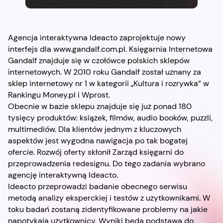
Agencja interaktywna Ideacto zaprojektuje nowy
interfejs dla www.gandalf.com.pl. Księgarnia Internetowa
Gandalf znajduje się w czołówce polskich sklepów
internetowych. W 2010 roku Gandalf został uznany za
sklep internetowy nr 1 w kategorii „Kultura i rozrywka” w
Rankingu Money.pl i Wprost.
Obecnie w bazie sklepu znajduje się już ponad 180
tysięcy produktów: książek, filmów, audio booków, puzzli,
multimediów. Dla klientów jednym z kluczowych
aspektów jest wygodna nawigacja po tak bogatej
ofercie. Rozwój oferty skłonił Zarząd księgarni do
przeprowadzenia redesignu. Do tego zadania wybrano
agencję interaktywną Ideacto.
Ideacto przeprowadzi badanie obecnego serwisu
metodą analizy eksperckiej i testów z użytkownikami. W
toku badań zostaną zidentyfikowane problemy na jakie
napotykają użytkownicy. Wyniki będą podstawą do