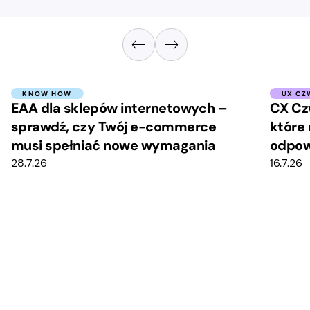
KNOW HOW
UX CZ
EAA dla sklepów internetowych –
CX Cz
sprawdź, czy Twój e-commerce
które 
musi spełniać nowe wymagania
odpow
28.7.26
16.7.26