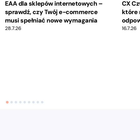
EAA dla sklepów internetowych –
CX Cz
sprawdź, czy Twój e-commerce
które 
musi spełniać nowe wymagania
odpow
28.7.26
16.7.26