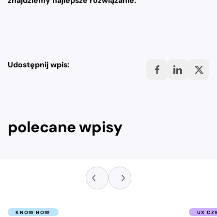
znajdziemy najlepsze rozwiązanie.
Udostępnij wpis:
polecane wpisy
KNOW HOW
UX CZ