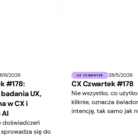
18/6/2026
28/5/2026
UX CZWARTEK
k #178:
CX Czwartek #178
 badania UX,
Nie wszystko, co użytk
kliknie, oznacza świad
a w CX i
intencję, tak samo jak 
 AI
odpowiedź AI wynika z
e doświadczeń
zaprojektowanego sys
j sprowadza się do
wiedzy.