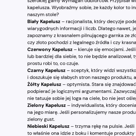
szerokiej gamy wymagań odbiorców. Przypisał w
kapelusza. Wyobraźmy sobie, że każdy kolor to inn
naszym stole?
Biały Kapelusz
– racjonalista, który decyzje po
wiarygodnych informacji i liczb. Dlatego nawet, j
zapoznamy z krasnalem pilnującego garnka ze zło
czy złoto pochodzi z legalnego źródła i czy kras
Czerwony Kapelusz
– kieruje się emocjami. Jeśl
lub bardziej dla siebie, to nie będzie analizował, 
prostu robi to, co czuje.
Czarny Kapelusz
– sceptyk, który widzi wszystk
i doszukuje się słabych stron naszego produktu, 
Żółty Kapelusz
– optymista. Stara się znajdowa
podpierać je logicznymi argumentami. Zazwyczaj t
nie tatuuje sobie jej loga na ciele, bo nie jest oś
Zielony Kapelusz
– indywidualista, który doceni
na jego miarę. Jeśli personalizujemy nasze produ
zielony gust.
Niebieski Kapelusz
– trzyma rękę na pulsie. Jeśli
to właśnie ona idzie z boku i komentuje produkt