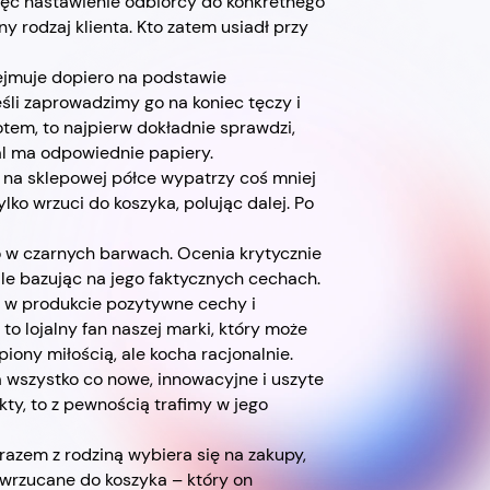
ięc nastawienie odbiorcy do konkretnego
y rodzaj klienta. Kto zatem usiadł przy
dejmuje dopiero na podstawie
eśli zaprowadzimy go na koniec tęczy i
tem, to najpierw dokładnie sprawdzi,
nal ma odpowiednie papiery.
i na sklepowej półce wypatrzy coś mniej
tylko wrzuci do koszyka, polując dalej. Po
o w czarnych barwach. Ocenia krytycznie
ale bazując na jego faktycznych cechach.
ć w produkcie pozytywne cechy i
o lojalny fan naszej marki, który może
lepiony miłością, ale kocha racjonalnie.
a wszystko co nowe, innowacyjne i uszyte
kty, to z pewnością trafimy w jego
 razem z rodziną wybiera się na zakupy,
y wrzucane do koszyka – który on