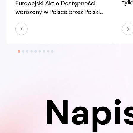
tylk
Europejski Akt o Dostępności,
inte
wdrożony w Polsce przez Polski
wsz
Akt o Dostępności, obejmuje
dec
m.in. usługi handlu
new
elektronicznego. W praktyce
dwó
oznacza to, że wiele sklepów
pozo
online musi zapewniać
pro
dostępność cyfrową swoich
wsp
usług. Nie tylko dlatego, że „tak
dec
wypada”. I nie tylko dlatego, że
jaka
dostępność poprawia
Napi
pro
doświadczenie klienta. Także
dlatego, że dla części e-
commerce stała się
obowiązkiem.