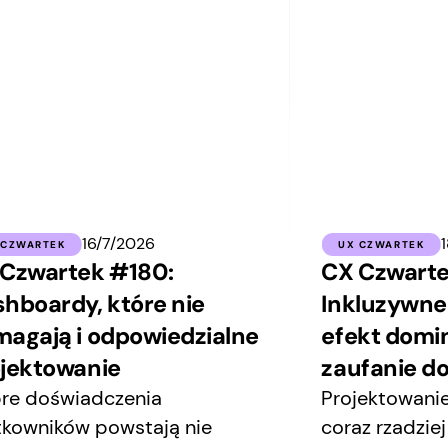
16/7/2026
 CZWARTEK
UX CZWARTEK
Czwartek #180:
CX Czwarte
hboardy, które nie
Inkluzywne
agają i odpowiedzialne
efekt domin
jektowanie
zaufanie do
re doświadczenia
Projektowani
tkowników powstają nie
coraz rzadzie