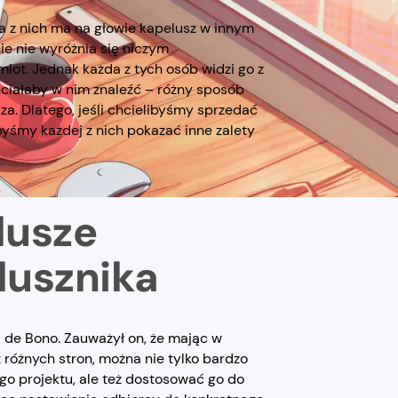
da z nich ma na głowie kapelusz w innym
nie nie wyróżnia się niczym
iot. Jednak każda z tych osób widzi go z
hciałaby w nim znaleźć – różny sposób
a. Dlatego, jeśli chcielibyśmy sprzedać
yśmy każdej z nich pokazać inne zalety
lusze
lusznika
de Bono. Zauważył on, że mając w
różnych stron, można nie tylko bardzo
go projektu, ale też dostosować go do