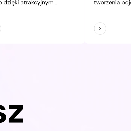
o dzięki atrakcyjnym
tworzenia po
rfejsom, ale przede
ekranów czy 
ystkim dzięki trafnym
wybranych pu
yzjom projektowym. W tym
Coraz części
sletterze przyglądamy się
spojrzenia na
m obszarom, które często
procesy i tec
stają w cieniu:
elementy wię
jektowaniu dashboardów
którym nawet
ierających podejmowanie
mogą mieć da
yzji oraz odpowiedzialności,
konsekwencje
 wiąże się z tworzeniem
sz
duktów cyfrowych.