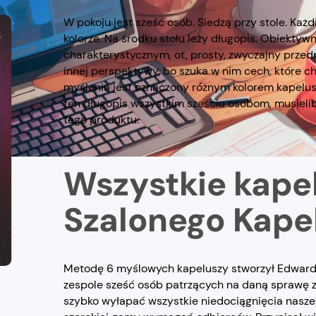
W pokoju jest sześć osób. Siedzą przy stole. Każ
kolorze. Na środku stołu leży długopis. Obiektyw
charakterystycznym, ot, prosty, zwyczajny przedm
innej perspektywy, bo szuka w nim cech, które c
myślenia jest oznaczony różnym kolorem kapelusz
ten długopis wszystkim sześciu osobom, musielib
tego produktu.
Wszystkie kape
Szalonego Kape
Metodę 6 myślowych kapeluszy stworzył Edward 
zespole sześć osób patrzących na daną sprawę z 
szybko wyłapać wszystkie niedociągnięcia nasze