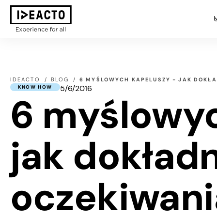
IDEACTO
BLOG
6 MYŚLOWYCH KAPELUSZY - JAK DOKŁA
5/6/2016
KNOW HOW
6 myślowyc
jak dokładn
oczekiwani