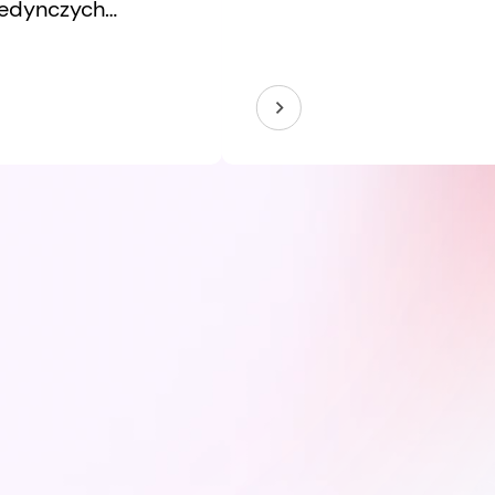
jedynczych
usprawniania
nktów styku.
ej wymaga
 użytkowników,
hnologie jako
kszego systemu, w
 drobne decyzje
leko idące
.