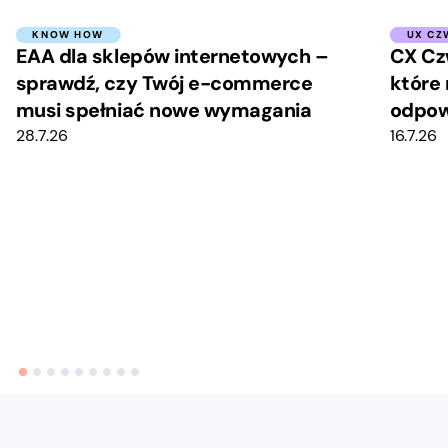
KNOW HOW
UX CZ
EAA dla sklepów internetowych –
CX Cz
sprawdź, czy Twój e-commerce
które 
musi spełniać nowe wymagania
odpow
28.7.26
16.7.26