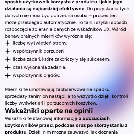
sposób użytkownik korzysta z produktu i jakie jego
działania są najbardziej efektywne
. Do pozyskania tych
danych nie musi być potrzebna osoba – proces ten
może przebiegać automatycznie. To tani i szybki sposób
rozpoczęcia zbierania danych ze wskaźników UX. Wśród
behawioralnych mierników wyróżnia się:
liczbę wyświetleń strony,
współczynnik porzuceń,
liczba zadań, które zakończyły się sukcesem,
czas wykonania zadania,
współczynnik błędów.
Mierniki te umożliwiają zaobserwowanie spadku
sprzedaży zanim on nastąpi, a to wszystko dzięki kontroli
liczby wyświetleń i porzuconych koszyków.
Wskaźniki oparte na opinii
Wskaźniki te stanowią informację
o odczuciach
użytkowników przed, podczas oraz po skorzystaniu z
produktu
. Dzięki nim można zauważyć, jak doznania