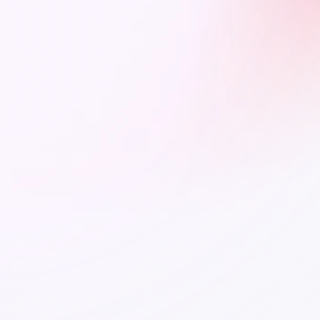
leko idące
.