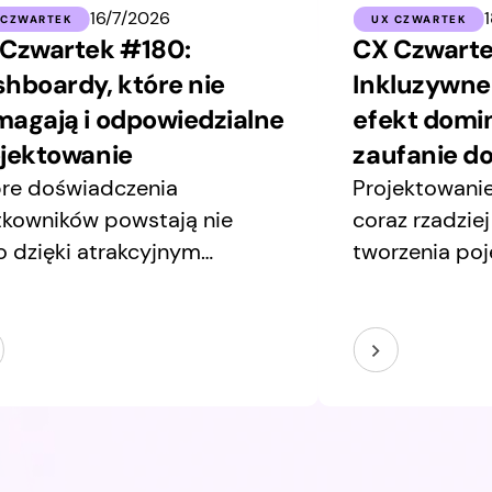
16/7/2026
 CZWARTEK
UX CZWARTEK
Czwartek #180:
CX Czwarte
hboardy, które nie
Inkluzywne
agają i odpowiedzialne
efekt domin
jektowanie
zaufanie do
re doświadczenia
Projektowani
tkowników powstają nie
coraz rzadzie
o dzięki atrakcyjnym
tworzenia po
rfejsom, ale przede
ekranów czy 
ystkim dzięki trafnym
wybranych pu
yzjom projektowym. W tym
Coraz części
sletterze przyglądamy się
spojrzenia na
m obszarom, które często
procesy i tec
stają w cieniu:
elementy wię
jektowaniu dashboardów
którym nawet