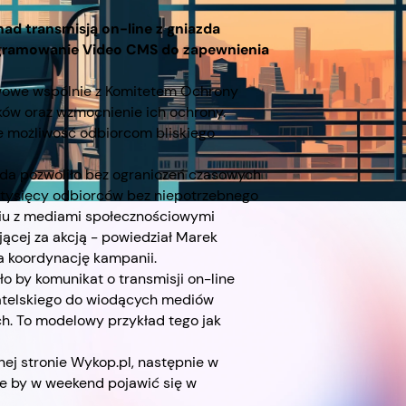
d transmisją on-line z gniazda
ogramowanie Video CMS do zapewnienia
twowe wspólnie z Komitetem Ochrony
ków oraz wzmocnienie ich ochrony.
je możliwość odbiorcom bliskiego
zda pozwoliło bez ograniczeń czasowych
m tysięcy odbiorców bez niepotrzebnego
eniu z mediami społecznościowymi
jącej za akcją - powiedział Marek
 koordynację kampanii.
 by komunikat o transmisji on-line
watelskiego do wiodących mediów
h. To modelowy przykład tego jak
nej stronie Wykop.pl, następnie w
jce by w weekend pojawić się w