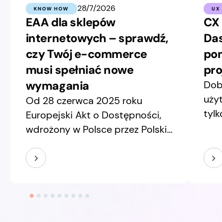
28/7/2026
KNOW HOW
UX
EAA dla sklepów
CX 
internetowych – sprawdź,
Das
czy Twój e-commerce
pom
musi spełniać nowe
pro
wymagania
Dob
uży
Od 28 czerwca 2025 roku
tylk
Europejski Akt o Dostępności,
inte
wdrożony w Polsce przez Polski
wsz
Akt o Dostępności, obejmuje
dec
m.in. usługi handlu
new
elektronicznego. W praktyce
dwó
oznacza to, że wiele sklepów
pozo
online musi zapewniać
pro
dostępność cyfrową swoich