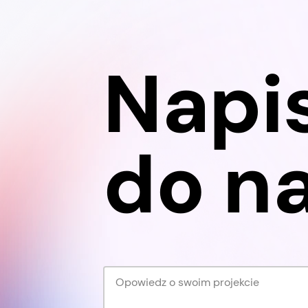
wsp
usług. Nie tylko dlatego, że „tak
dec
wypada”. I nie tylko dlatego, że
jaka
dostępność poprawia
Napi
pro
doświadczenie klienta. Także
dlatego, że dla części e-
commerce stała się
obowiązkiem.
do na