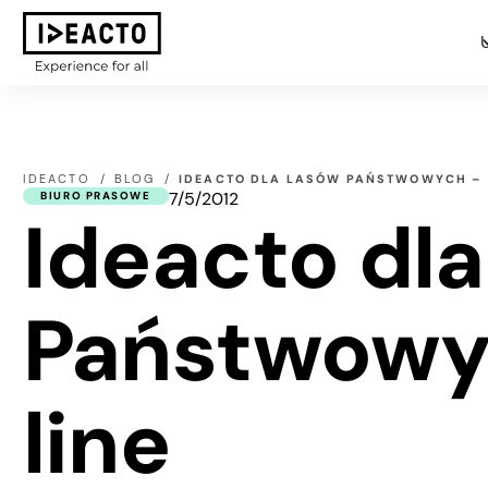
IDEACTO
BLOG
IDEACTO DLA LASÓW PAŃSTWOWYCH – B
7/5/2012
BIURO PRASOWE
Ideacto dl
Państwowyc
line