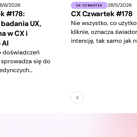
18/6/2026
28/5/2026
UX CZWARTEK
k #178:
CX Czwartek #178
 badania UX,
Nie wszystko, co użytk
kliknie, oznacza świad
a w CX i
intencję, tak samo jak 
 AI
odpowiedź AI wynika z
e doświadczeń
zaprojektowanego sys
j sprowadza się do
wiedzy.
jedynczych
usprawniania
nktów styku.
ej wymaga
 użytkowników,
hnologie jako
kszego systemu, w
 drobne decyzje