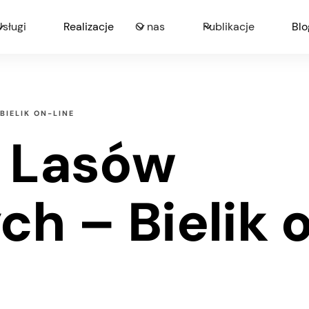
Usługi
Realizacje
O nas
Publikacje
Blo
IELIK ON-LINE
a Lasów
h – Bielik 