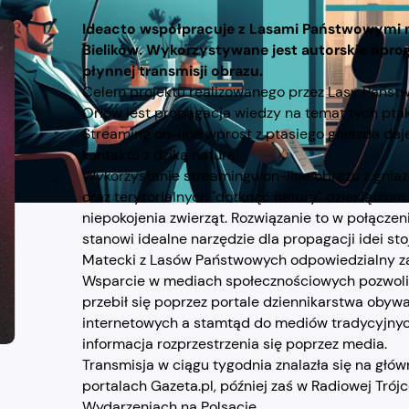
Ideacto współpracuje z Lasami Państwowymi na
Bielików. Wykorzystywane jest autorskie opr
płynnej transmisji obrazu.
Celem projektu realizowanego przez Lasy Pańs
Orłów jest propagacja wiedzy na temat tych pta
Streaming on-line wprost z ptasiego gniazda da
kontaktu z dziką naturą.
Wykorzystanie streamingu on-line obrazu z gnia
oraz terytorialnych "dotknąć natury" dziesiątko
niepokojenia zwierząt. Rozwiązanie to w połącz
stanowi idealne narzędzie dla propagacji idei sto
Matecki z Lasów Państwowych odpowiedzialny za
Wsparcie w mediach społecznościowych pozwoliło
przebił się poprzez portale dziennikarstwa oby
internetowych a stamtąd do mediów tradycyjnyc
informacja rozprzestrzenia się poprzez media.
Transmisja w ciągu tygodnia znalazła się na głów
portalach Gazeta.pl, później zaś w Radiowej Tró
Wydarzeniach na Polsacie.