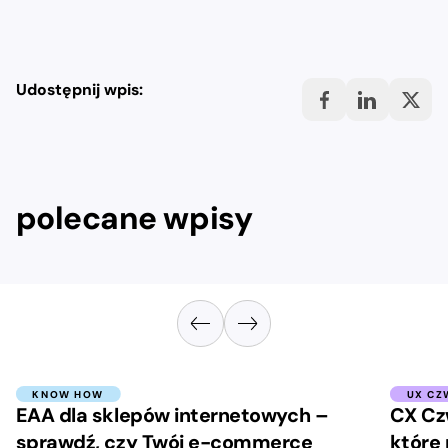
Udostępnij wpis:
polecane wpisy
KNOW HOW
UX CZ
EAA dla sklepów internetowych –
CX Cz
sprawdź, czy Twój e-commerce
które 