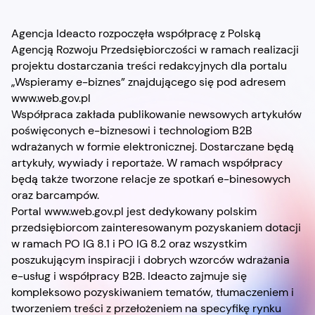
Agencja Ideacto rozpoczęła współpracę z Polską
Agencją Rozwoju Przedsiębiorczości w ramach realizacji
projektu dostarczania treści redakcyjnych dla portalu
„Wspieramy e-biznes” znajdującego się pod adresem
www.web.gov.pl
Współpraca zakłada publikowanie newsowych artykułów
poświęconych e-biznesowi i technologiom B2B
wdrażanych w formie elektronicznej. Dostarczane będą
artykuły, wywiady i reportaże. W ramach współpracy
będą także tworzone relacje ze spotkań e-binesowych
oraz barcampów.
Portal www.web.gov.pl jest dedykowany polskim
przedsiębiorcom zainteresowanym pozyskaniem dotacji
w ramach PO IG 8.1 i PO IG 8.2 oraz wszystkim
poszukującym inspiracji i dobrych wzorców wdrażania
e-usług i współpracy B2B. Ideacto zajmuje się
kompleksowo pozyskiwaniem tematów, tłumaczeniem i
tworzeniem treści z przełożeniem na specyfikę rynku