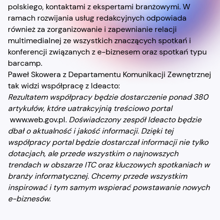
polskiego, kontaktami z ekspertami branżowymi. W
ramach rozwijania usług redakcyjnych odpowiada
również za zorganizowanie i zapewnianie relacji
multimedialnej ze wszystkich znaczących spotkań i
konferencji związanych z e-biznesem oraz spotkań typu
barcamp.
Paweł Skowera z Departamentu Komunikacji Zewnętrznej
tak widzi współpracę z Ideacto:
Rezultatem współpracy będzie dostarczenie ponad 380
artykułów, które uatrakcyjnią treściowo portal
www.web.gov.pl
. Doświadczony zespół Ideacto będzie
dbał o aktualność i jakość informacji. Dzięki tej
współpracy portal będzie dostarczał informacji nie tylko
dotacjach, ale przede wszystkim o najnowszych
trendach w obszarze ITC oraz kluczowych spotkaniach w
branży informatycznej. Chcemy przede wszystkim
inspirować i tym samym wspierać powstawanie nowych
e-biznesów.