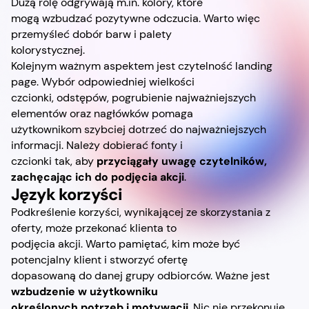
Dużą rolę odgrywają m.in. kolory, które
mogą wzbudzać pozytywne odczucia. Warto więc
przemyśleć dobór barw i palety
kolorystycznej.
Kolejnym ważnym aspektem jest czytelność landing
page. Wybór odpowiedniej wielkości
czcionki, odstępów, pogrubienie najważniejszych
elementów oraz nagłówków pomaga
użytkownikom szybciej dotrzeć do najważniejszych
informacji. Należy dobierać fonty i
czcionki tak, aby
przyciągały uwagę czytelników,
zachęcając ich do podjęcia akcji
.
Język korzyści
Podkreślenie korzyści, wynikającej ze skorzystania z
oferty, może przekonać klienta to
podjęcia akcji. Warto pamiętać, kim może być
potencjalny klient i stworzyć ofertę
dopasowaną do danej grupy odbiorców. Ważne jest
wzbudzenie w użytkowniku
określonych potrzeb i motywacji
. Nic nie przekonuje