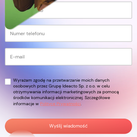
Wyrażam zgodę na przetwarzanie moich danych
osobowych przez Grupę Ideacto Sp. z o.o. w celu
otrzymywania informacji marketingowych za pomocą
środków komunikacji elektronicznej. Szczegółowe
informacje w
Polityce Prywatności
.