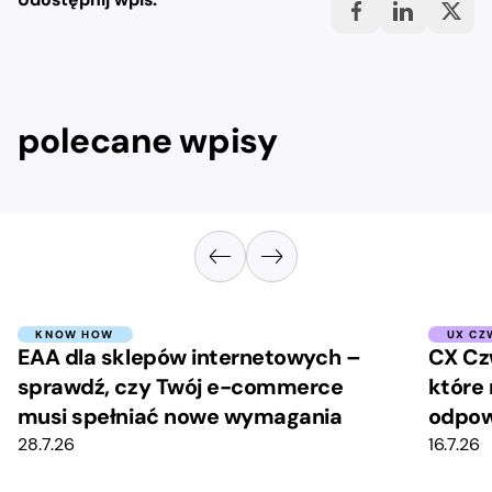
polecane wpisy
KNOW HOW
UX CZ
EAA dla sklepów internetowych –
CX Cz
sprawdź, czy Twój e-commerce
które 
musi spełniać nowe wymagania
odpow
28.7.26
16.7.26