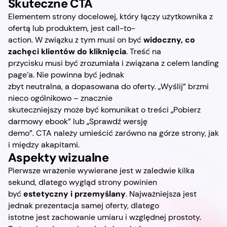
Skuteczne CTA
Elementem strony docelowej, który łączy użytkownika z
ofertą lub produktem, jest call-to-
action. W związku z tym musi on być
widoczny, co
zachęci klientów do kliknięcia
. Treść na
przycisku musi być zrozumiała i związana z celem landing
page’a. Nie powinna być jednak
zbyt neutralna, a dopasowana do oferty. „Wyślij” brzmi
nieco ogólnikowo – znacznie
skuteczniejszy może być komunikat o treści „Pobierz
darmowy ebook” lub „Sprawdź wersję
demo”. CTA należy umieścić zarówno na górze strony, jak
i między akapitami.
Aspekty wizualne
Pierwsze wrażenie wywierane jest w zaledwie kilka
sekund, dlatego wygląd strony powinien
być
estetyczny i przemyślany
. Najważniejsza jest
jednak prezentacja samej oferty, dlatego
istotne jest zachowanie umiaru i względnej prostoty.