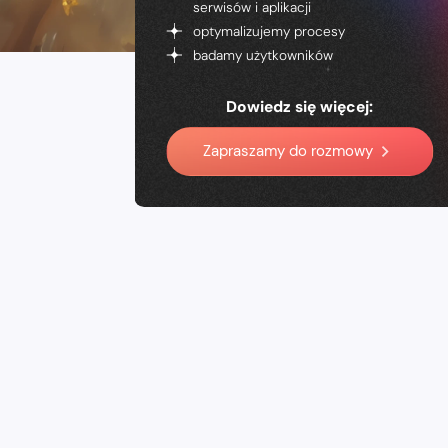
serwisów i aplikacji
optymalizujemy procesy
badamy użytkowników
Dowiedz się więcej:
Zapraszamy do rozmowy