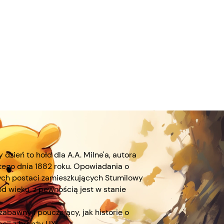
 dzień to hołd dla A.A. Milne'a, autora
 tego dnia 1882 roku. Opowiadania o
ych postaci zamieszkujących Stumilowy
d wieku, z pewnością jest w stanie
zabawny i pouczający, jak historie o
acji z branży UX!