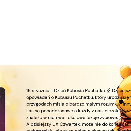
18 stycznia - Dzień Kubusia Puchatka 🍯 Dzisiejszy
opowiadań o Kubusiu Puchatku, który urodził się
przygodach misia o bardzo małym rozumku i inn
Las są ponadczasowe a każdy z nas, niezależnie o
znaleźć w nich wartościowe lekcje życiowe.
A dzisiejszy UX Czwartek, może nie do końca tak 
małym misiu, ale za to pełen ciekawostek i inspir