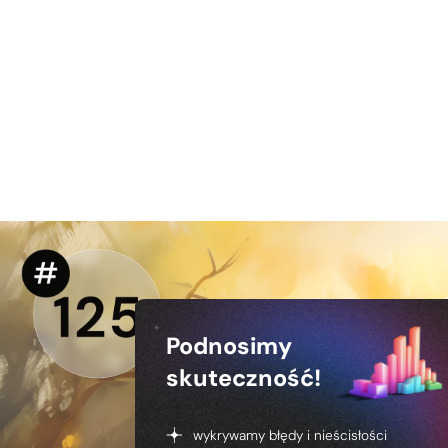
Podnosimy
skuteczność!
wykrywamy błędy i nieścisłości