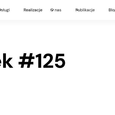
Usługi
Realizacje
O nas
Publikacje
Blo
ek #125