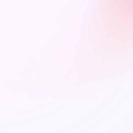
 drobne decyzje
leko idące
.