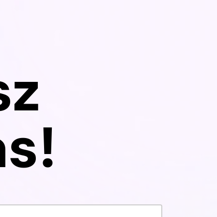
jektowaniu dashboardów
którym nawet
ierających podejmowanie
mogą mieć da
yzji oraz odpowiedzialności,
konsekwencje
 wiąże się z tworzeniem
sz
duktów cyfrowych.
s!