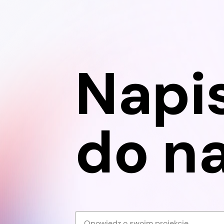
pro
dostępność cyfrową swoich
wsp
usług. Nie tylko dlatego, że „tak
dec
wypada”. I nie tylko dlatego, że
jaka
dostępność poprawia
Napi
pro
doświadczenie klienta. Także
dlatego, że dla części e-
commerce stała się
obowiązkiem.
do na