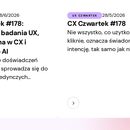
18/6/2026
28/5/2026
UX CZWARTEK
k #178:
CX Czwartek #178
 badania UX,
Nie wszystko, co użytk
kliknie, oznacza świad
a w CX i
intencję, tak samo jak 
 AI
odpowiedź AI wynika z
e doświadczeń
zaprojektowanego sys
j sprowadza się do
wiedzy.
jedynczych
usprawniania
nktów styku.
ej wymaga
 użytkowników,
hnologie jako
kszego systemu, w