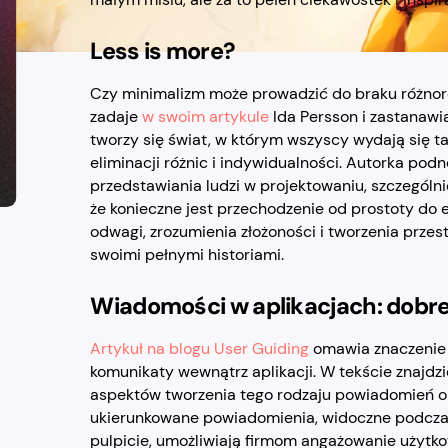
Less is more?
Czy minimalizm może prowadzić do braku różnor
zadaje
w swoim artykule
Ida Persson i zastanawia
tworzy się świat, w którym wszyscy wydają się t
eliminacji różnic i indywidualności. Autorka po
przedstawiania ludzi w projektowaniu, szczególni
że konieczne jest przechodzenie od prostoty do 
odwagi, zrozumienia złożoności i tworzenia przest
swoimi pełnymi historiami.
Wiadomości w aplikacjach: dobre
Artykuł na blogu User Guiding
omawia znaczenie 
komunikaty wewnątrz aplikacji. W tekście znajdzi
aspektów tworzenia tego rodzaju powiadomień or
ukierunkowane powiadomienia, widoczne podczas k
pulpicie, umożliwiają firmom angażowanie użytk