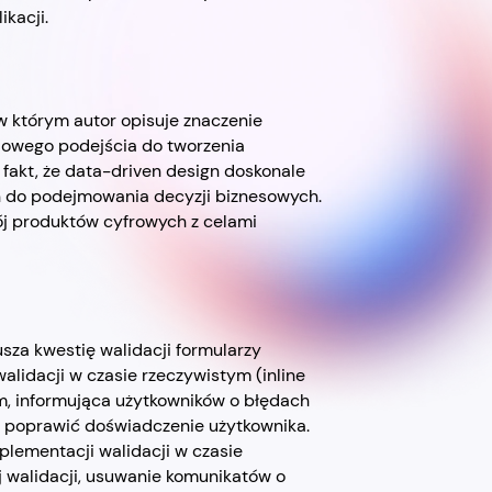
ikacji.
 w którym autor opisuje znaczenie
dowego podejścia do tworzenia
akt, że data-driven design doskonale
h do podejmowania decyzji biznesowych.
j produktów cyfrowych z celami
usza kwestię walidacji formularzy
lidacji w czasie rzeczywistym (inline
ym, informująca użytkowników o błędach
 poprawić doświadczenie użytkownika.
plementacji walidacji w czasie
j walidacji, usuwanie komunikatów o