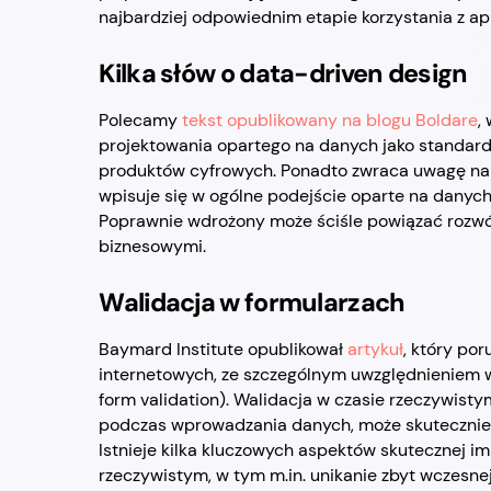
najbardziej odpowiednim etapie korzystania z apl
Kilka słów o data-driven design
Polecamy
tekst opublikowany na blogu Boldare
,
projektowania opartego na danych jako standar
produktów cyfrowych. Ponadto zwraca uwagę na f
wpisuje się w ogólne podejście oparte na danyc
Poprawnie wdrożony może ściśle powiązać rozwó
biznesowymi.
Walidacja w formularzach
Baymard Institute opublikował
artykuł
, który por
internetowych, ze szczególnym uwzględnieniem wa
form validation). Walidacja w czasie rzeczywist
podczas wprowadzania danych, może skutecznie
Istnieje kilka kluczowych aspektów skutecznej im
rzeczywistym, w tym m.in. unikanie zbyt wczesne