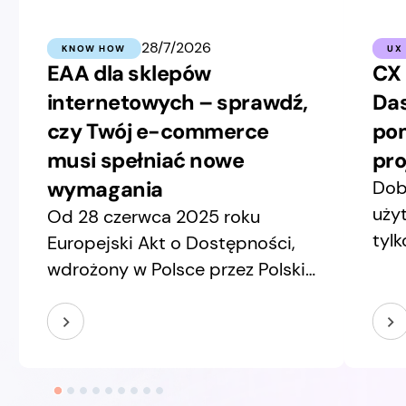
28/7/2026
KNOW HOW
UX
EAA dla sklepów
CX 
internetowych – sprawdź,
Das
czy Twój e-commerce
pom
musi spełniać nowe
pro
wymagania
Dob
uży
Od 28 czerwca 2025 roku
tylk
Europejski Akt o Dostępności,
inte
wdrożony w Polsce przez Polski
wsz
Akt o Dostępności, obejmuje
dec
m.in. usługi handlu
new
elektronicznego. W praktyce
dwó
oznacza to, że wiele sklepów
pozo
online musi zapewniać