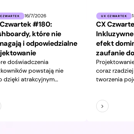
16/7/2026
 CZWARTEK
UX CZWARTEK
Czwartek #180:
CX Czwarte
hboardy, które nie
Inkluzywne
agają i odpowiedzialne
efekt domin
jektowanie
zaufanie do
re doświadczenia
Projektowani
tkowników powstają nie
coraz rzadzie
o dzięki atrakcyjnym
tworzenia po
rfejsom, ale przede
ekranów czy 
ystkim dzięki trafnym
wybranych pu
yzjom projektowym. W tym
Coraz części
sletterze przyglądamy się
spojrzenia na
m obszarom, które często
procesy i tec
stają w cieniu:
elementy wię