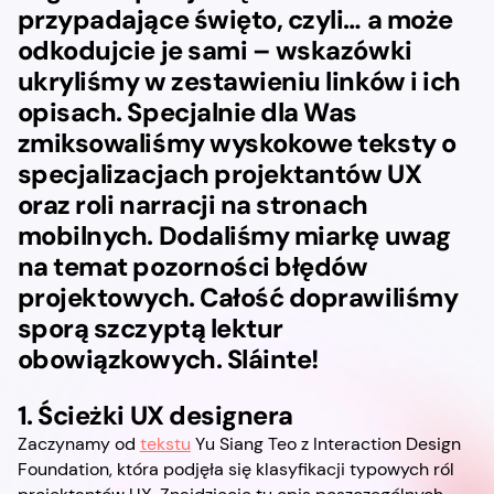
przypadające święto, czyli… a może
odkodujcie je sami – wskazówki
ukryliśmy w zestawieniu linków i ich
opisach. Specjalnie dla Was
zmiksowaliśmy wyskokowe teksty o
specjalizacjach projektantów UX
oraz roli narracji na stronach
mobilnych. Dodaliśmy miarkę uwag
na temat pozorności błędów
projektowych. Całość doprawiliśmy
sporą szczyptą lektur
obowiązkowych. Sláinte!
1. Ścieżki UX designera
Zaczynamy od
tekstu
Yu Siang Teo z Interaction Design
Foundation, która podjęła się klasyfikacji typowych ról