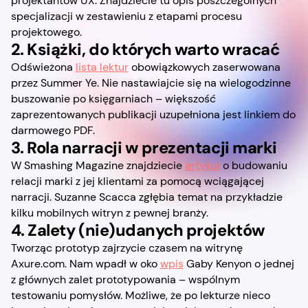
projektantów UX. Znajdziecie tu opis poszczególnych
specjalizacji w zestawieniu z etapami procesu
projektowego.
2. Książki, do których warto wracać
Odświeżona
lista lektur
obowiązkowych zaserwowana
przez Summer Ye. Nie nastawiajcie się na wielogodzinne
buszowanie po księgarniach – większość
zaprezentowanych publikacji uzupełniona jest linkiem do
darmowego PDF.
3. Rola narracji w prezentacji marki
W Smashing Magazine znajdziecie
artykuł
o budowaniu
relacji marki z jej klientami za pomocą wciągającej
narracji. Suzanne Scacca zgłębia temat na przykładzie
kilku mobilnych witryn z pewnej branży.
4. Zalety (nie)udanych projektów
Tworząc prototyp zajrzycie czasem na witrynę
Axure.com. Nam wpadł w oko
wpis
Gaby Kenyon o jednej
z głównych zalet prototypowania – wspólnym
testowaniu pomysłów. Możliwe, że po lekturze nieco