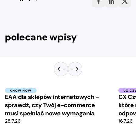
polecane wpisy
KNOW HOW
UX CZ
EAA dla sklepów internetowych –
CX Cz
sprawdź, czy Twój e-commerce
które 
musi spełniać nowe wymagania
odpow
28.7.26
16.7.26