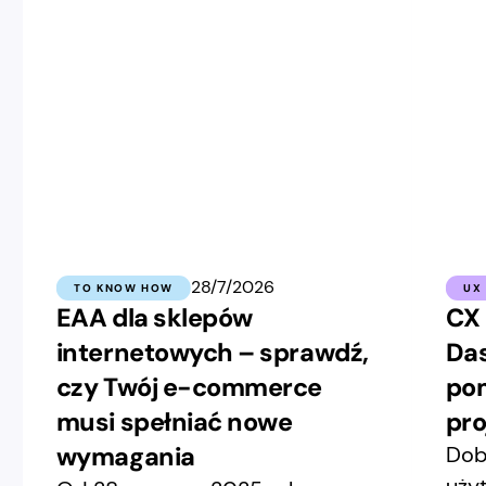
28/7/2026
TO KNOW HOW
UX
EAA dla sklepów
CX 
internetowych – sprawdź,
Das
czy Twój e-commerce
pom
musi spełniać nowe
pro
wymagania
Dob