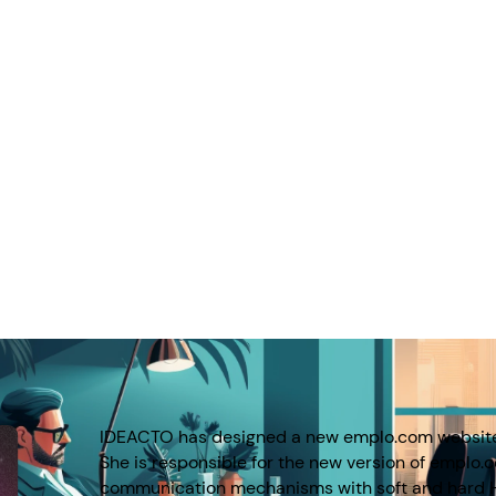
IDEACTO has designed a new emplo.com websit
She is responsible for the new version of emplo.c
communication mechanisms with soft and hard