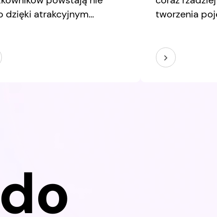
tkowników powstają nie
coraz rzadzie
o dzięki atrakcyjnym
tworzenia po
rfejsom, ale przede
ekranów czy 
ystkim dzięki trafnym
wybranych pu
yzjom projektowym. W tym
Coraz części
sletterze przyglądamy się
spojrzenia na
m obszarom, które często
procesy i tec
stają w cieniu:
elementy wię
jektowaniu dashboardów
którym nawet
ierających podejmowanie
mogą mieć da
yzji oraz odpowiedzialności,
konsekwencje
 wiąże się z tworzeniem
 do
duktów cyfrowych.