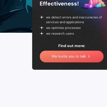
Effectiveness!
we detect errors and inaccuracies of
services and applications
we optimize processes
we research users
Find out more:
We invite you to talk