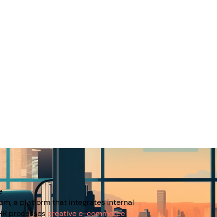
e
om, a platform that integrates internal
 HR processes
creative e-commerce