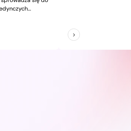
j sprowadza się do
wiedzy.
jedynczych
usprawniania
nktów styku.
ej wymaga
 użytkowników,
hnologie jako
kszego systemu, w
 drobne decyzje
leko idące
.