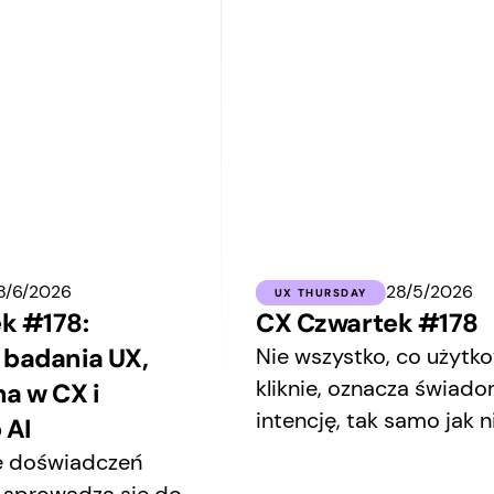
8/6/2026
28/5/2026
UX THURSDAY
k #178:
CX Czwartek #178
 badania UX,
Nie wszystko, co użytk
kliknie, oznacza świad
a w CX i
intencję, tak samo jak 
 AI
odpowiedź AI wynika z
e doświadczeń
zaprojektowanego sys