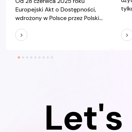
uży
Od 28 czerwca 2025 roku
tylk
Europejski Akt o Dostępności,
inte
wdrożony w Polsce przez Polski
wsz
Akt o Dostępności, obejmuje
dec
m.in. usługi handlu
new
elektronicznego. W praktyce
dwó
oznacza to, że wiele sklepów
pozo
online musi zapewniać
pro
dostępność cyfrową swoich
wsp
usług. Nie tylko dlatego, że „tak
dec
wypada”. I nie tylko dlatego, że
jaka
dostępność poprawia
Let's
pro
doświadczenie klienta. Także
dlatego, że dla części e-
commerce stała się
obowiązkiem.