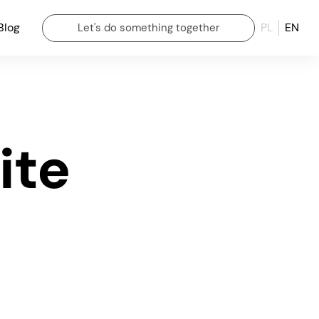
Blog
PL
EN
Let's do something together
ite