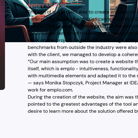
agency IDEACTO
.
The aim of the project was to create emplo.com
version. The scope of activities carried out by I
graphic design and implementation of the website
the previous version of the website emplo.com di
Work on the project began with a thorough analysi
benchmarks from outside the industry were also c
with the client, we managed to develop a coherent
“Our main assumption was to create a website that
itself, which is emplo - intuitiveness, functional
with multimedia elements and adapted it to the
— says Monika Stopczyk, Project Manager at IDEA
work for emplo.com.
During the creation of the website, the aim was 
pointed to the greatest advantages of the tool an
desire to learn more about the solution offered 