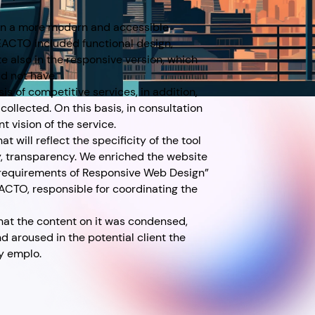
 in a more modern and accessible
DEACTO included functional design,
 also in the responsive version, which
d not have.
s of competitive services, in addition,
ollected. On this basis, in consultation
 vision of the service.
 will reflect the specificity of the tool
ity, transparency. We enriched the website
 requirements of Responsive Web Design”
CTO, responsible for coordinating the
that the content on it was condensed,
d aroused in the potential client the
by emplo.