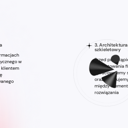
a
3. Architektura
szkieletowy
ormacjach
Przed przystąp
tycznego w
projektowania f
z klientem
opracowujemy s
ę
oraz definiujem
owanego
między element
rozwiązania