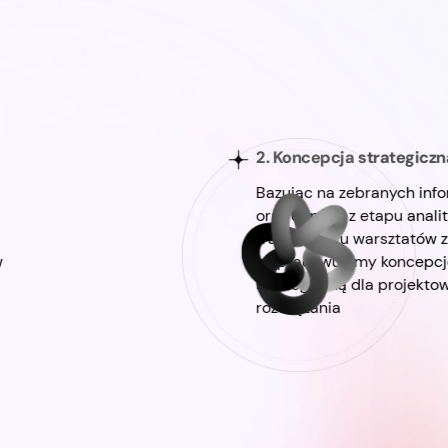
2. Koncepcja strategiczn
Bazując na zebranych inf
oraz danych z etapu anali
trakcie cyklu warsztatów 
w
wypracowujemy koncepcj
strategiczną dla projekt
rozwiązania