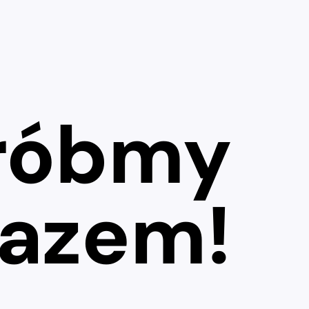
róbmy
razem!