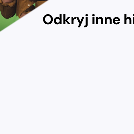
Odkryj inne h
Nest Bank
Wittche
Projektujemy użyteczną
Tworzymy 