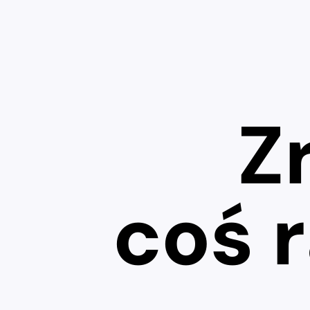
Z
coś 