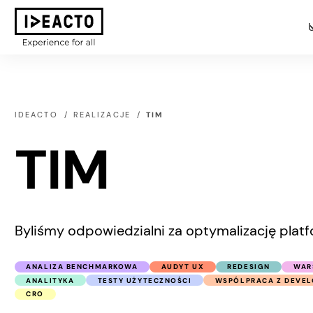
IDEACTO
REALIZACJE
TIM
TIM
Byliśmy odpowiedzialni za optymalizację plat
ANALIZA BENCHMARKOWA
AUDYT UX
REDESIGN
WAR
ANALITYKA
TESTY UŻYTECZNOŚCI
WSPÓLPRACA Z DEVEL
CRO