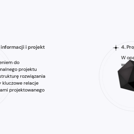
 informacji i projekt
4. Pr
W opa
ieniem do
wcześ
inalnego projektu
oraz 
trukturę rozwiązania
proje
y kluczowe relacje
ami projektowanego