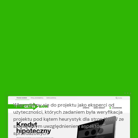
Włączyliśmy się do projektu jako eksperci od
użyteczności, których zadaniem była weryfikacja
projektu pod kątem heurystyk dla stron WWW ze
szczególnym uwzględnieniem aspektów
sprzedażowych